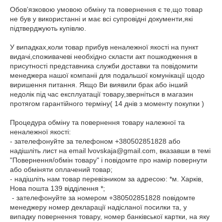
Обовʼязковою умовою обміну та повернення є те,що товар 
не був у використанні и має всі супровідні документи,які 
підтверджують купівлю.

У випадках,коли товар прибув неналежної якості на пункт 
видачі,споживачеві необхідно скласти акт пошкодження в 
присутності представника служби доставки та повідомити 
менеджера нашої компаніі для подальшої комунікації щодо 
виришення питання. Якщо Ви виявили брак або інший 
недолік під час експлуатації товару,зверніться в магазин 
протягом гарантійного терміну( 14 днів з моменту покупки )

Процедура обміну та повернення товару належної та 
неналежної якості:  

- зателефонуйте за телефоном +380502851828 або 
надішліть лист на email lvovskaja@gmail.com, вказавши в темі 
"Повернення/обмін товару" і повідомте про намір повернути 
або обміняти оплачений товар;  

- надішліть нам товар перевізником за адресою: *м. Харків, 
Нова пошта 139 відділення *; 

 - зателефонуйте за номером +380502851828 повідомте 
менеджеру номер декларації надісланої посилки та, у 
випадку повернення товару, номер банківської картки, на яку 