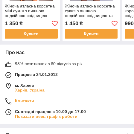
Жіноча атласна корсетна
Жіноча атласна корсетна
Жіно
міні сукня з пишною
сукня з пишною
корс
подвійною спідницею
подвійною спідницею та
спід
об'ємними рукавами
1 350
1 450
990
₴
₴
Купити
Купити
Про нас
98% позитивних з 60 відгуків за рік
Працює з 24.01.2012
м. Харків
Харків, Україна
Контакти
Сьогодні працює з 10:00 до 17:00
Показати весь графік роботи