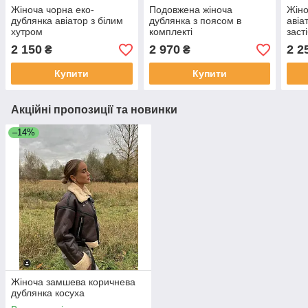
Жіноча чорна еко-
Подовжена жіноча
Жіно
дублянка авіатор з білим
дублянка з поясом в
авіа
хутром
комплекті
заст
2 150
2 970
2 2
₴
₴
Купити
Купити
Акційні пропозиції та новинки
–14%
Жіноча замшева коричнева
дублянка косуха