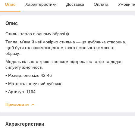
Опис
Характеристики
Доставка
Оплата
Умови п
Опис
Стиль і тепло в одному образі ❄️
Тепла, мʼяка й неймовірно стильна — ця дублянка створена,
щоб бути головним акцентом твого осіннього-зимового
образу.
Модель вільного крою з поясом підкреслює талію та додає
силуету жіночності.
• Розмір: one size 42-46
• Матеріал: штучний дубляж
• Артикул: 1164
Приховати
Характеристики