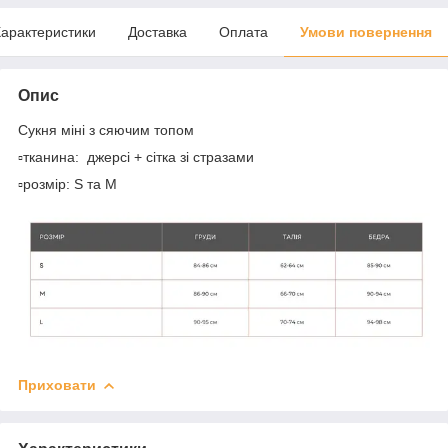
арактеристики
Доставка
Оплата
Умови повернення
Опис
Сукня міні з сяючим топом
▫️тканина: джерсі + сітка зі стразами
▫️розмір: S та М
Приховати