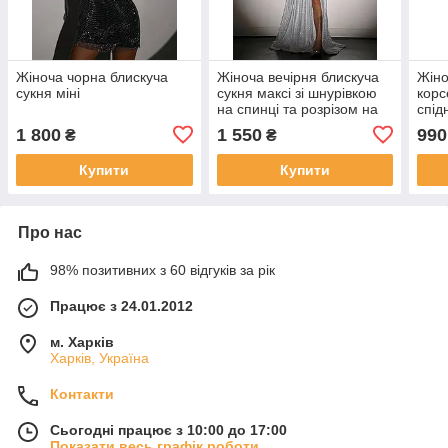
Жіноча чорна блискуча
Жіноча вечірня блискуча
Жіно
сукня міні
сукня максі зі шнурівкою
корс
на спинці та розрізом на
спід
спідниці
1 800
1 550
990
₴
₴
Купити
Купити
Про нас
98% позитивних з 60 відгуків за рік
Працює з 24.01.2012
м. Харків
Харків, Україна
Контакти
Сьогодні працює з 10:00 до 17:00
Показати весь графік роботи