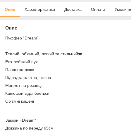
Опис
Характеристики
Доставка
Оплата
Умови п
Опис
Пуффер “Dream”
Теплий, обʼємний, легкий та стильний❤️
Еко-лебяжий пух
Плащівка люкс
Підладка плотна, якісна
Манжет на резинці
Капюшон відстібається
Об’ємні кишені
Заміри «Dream”
Довжина по переду 65см