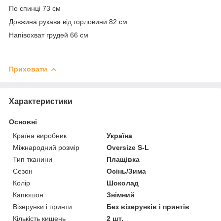
По спинці 73 см
Довжина рукава від горловини 82 см
Напівохват грудей 66 см
Приховати
Характеристики
Основні
Країна виробник
Україна
Міжнародний розмір
Oversize S-L
Тип тканини
Плащівка
Сезон
Осінь/Зима
Колір
Шоколад
Капюшон
Знімний
Візерунки і принти
Без візерунків і принтів
Кількість кишень
2 шт.