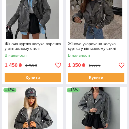
Жіноча куртка косуха варенка
Жіноча укорочена косуха
у вінтажному стилі
куртка у вінтажному стилі
В наявності
В наявності
1 450
1 350
₴
₴
1 750 ₴
1 550 ₴
Купити
Купити
–13%
–13%