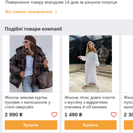
Повернення товару впродовж 14 днів за рахунок покупця
Всі умови повернення
Подібні товари компанії
Жіноча зимова куртка
Жіноче літнє довге плаття
Жіно
пуховик з капюшоном у
з мусліну з відкритими
пухо
стилі оверсайз
плечима й об'ємними
капю
рукавами
овер
2 990
1 490
2 3
₴
₴
Купити
Купити