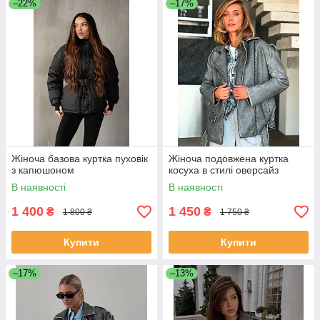
–22%
–17%
Жіноча базова куртка пуховік
Жіноча подовжена куртка
з капюшоном
косуха в стилі оверсайз
В наявності
В наявності
1 400
1 450
₴
₴
1 800 ₴
1 750 ₴
Купити
Купити
–17%
–13%