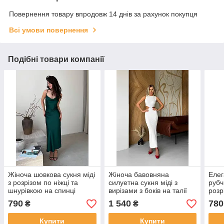
Повернення товару впродовж 14 днів за рахунок покупця
Всі умови повернення
Подібні товари компанії
Жіноча шовкова сукня міді
Жіноча бавовняна
Елег
з розрізом по ніжці та
силуетна сукня міді з
рубч
шнурівкою на спинці
вирізами з боків на талії
розр
спин
790
1 540
780
₴
₴
Купити
Купити