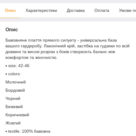
Опис
Характеристики
Доставка
Оплата
Умови п
Опис
Бавовняне плаття прямого силуету - універсальна база
вашого гардеробу. Лаконічний крій, застібка на гудзики по всій
довжині та високі розрізи з боків створюють баланс між
комфортом та жіночністю.
▪️ size: 42-46
▪️ colors:
Молочний
Бордовий
Чорний
Бежевий
Коричневий
Жовтий
▪️ textile: 100% бавовна