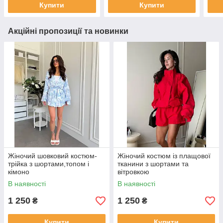
Купити
Купити
Акційні пропозиції та новинки
Жіночий шовковий костюм-
Жіночий костюм із плащової
трійка з шортами,топом і
тканини з шортами та
кімоно
вітровкою
В наявності
В наявності
1 250
1 250
₴
₴
Купити
Купити