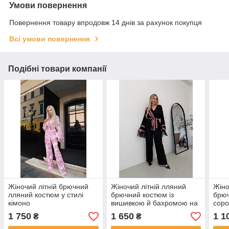
Умови повернення
Повернення товару впродовж 14 днів за рахунок покупця
Всі умови повернення
Подібні товари компанії
Жіночий літній брючний
Жіночий літній лляний
Жіно
лляний костюм у стилі
брючний костюм із
брюч
кімоно
вишивкою й бахромою на
соро
рукавах
1 750
1 650
1 1
₴
₴