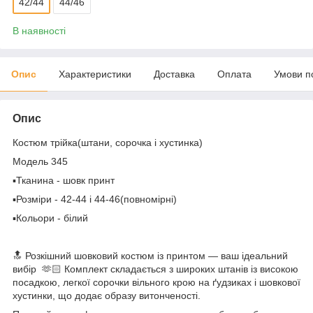
42/44
44/46
В наявності
Опис
Характеристики
Доставка
Оплата
Умови п
Опис
Костюм трійка(штани, сорочка і хустинка)
Модель 345
▪Тканина - шовк принт
▪Розміри - 42-44 і 44-46(повномірні)
▪Кольори - білий
🔝 Розкішний шовковий костюм із принтом — ваш ідеальний
вибір 🫶🏻 Комплект складається з широких штанів із високою
посадкою, легкої сорочки вільного крою на ґудзиках і шовкової
хустинки, що додає образу витонченості.