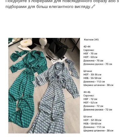
Поєднуйте з лоферами для повсякденного образу або з
підборами для більш елегантного вигляду.🔗