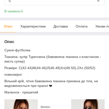
S
В наявності
Опис
Характеристики
Доставка
Оплата
Умови п
Опис
Сукня-футболка
Тканина- кулір Туреччина (бавовняна тканина з еластаном -
якість супер)
Розміри: С(42-44)М(44-46)Л(46-48)Хл(48-50),2Хл (50/52)
повномірні
Вільний крій, літня бавовняна тканина приємна до тіла, не
видозмінюється при пранні ❤️
Малюнок - пришитий