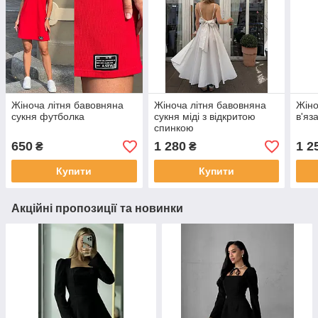
Жіноча літня бавовняна
Жіноча літня бавовняна
Жіно
сукня футболка
сукня міді з відкритою
в'яз
спинкою
650
1 280
1 2
₴
₴
Купити
Купити
Акційні пропозиції та новинки