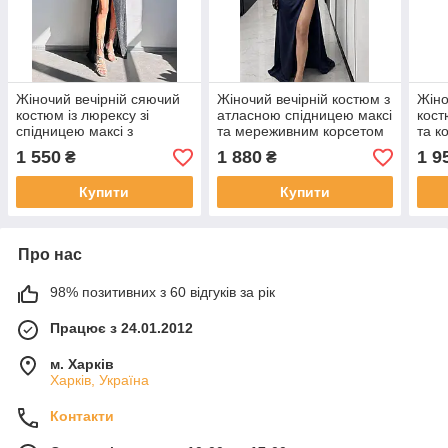
Жіночий вечірній сяючий
Жіночий вечірній костюм з
Жіно
костюм із люрексу зі
атласною спідницею максі
кост
спідницею максі з
та мереживним корсетом
та к
розрізом та корсетом
1 550
1 880
1 9
₴
₴
Купити
Купити
Про нас
98% позитивних з 60 відгуків за рік
Працює з 24.01.2012
м. Харків
Харків, Україна
Контакти