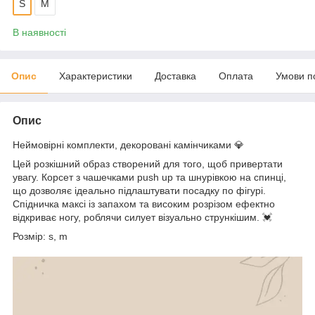
S
М
В наявності
Опис
Характеристики
Доставка
Оплата
Умови п
Опис
Неймовірні комплекти, декоровані камінчиками 💎
Цей розкішний образ створений для того, щоб привертати
увагу. Корсет з чашечками push up та шнурівкою на спинці,
що дозволяє ідеально підлаштувати посадку по фігурі.
Спідничка максі із запахом та високим розрізом ефектно
відкриває ногу, роблячи силует візуально стрункішим. 💓
Розмір: s, m