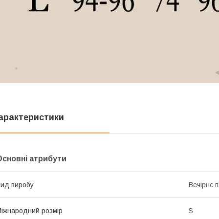
арактеристики
Основні атрибути
ид виробу
Вечірнє 
іжнародний розмір
S