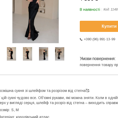
В наявності
Код:
1148
Купити
+380 (96) 891-13-99
повернення товару п
озкішна сукня зі шлейфом та розрізом від стегна🥰
 цій сукні чудово все. Об'ємні рукави, які можна зняти. Коли в одні
ерх у вигляді серця, шлейф та розріз від стегна – виходить справ
озмір: S, M
атеріал: королівський атлас