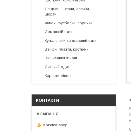
Костюми, комбінезони
Спідниці, штани, лосини,
шорти
Жіночі футболки, сорочки,
Домашній одяг
Купальники та пляжний одяг
Вечірні плаття, костюми
Вишиванки жіночі
Дитячий одяг
Корсети жіночі
КОНТАКТИ
Р
У
в
Р
Koketka-shop
М