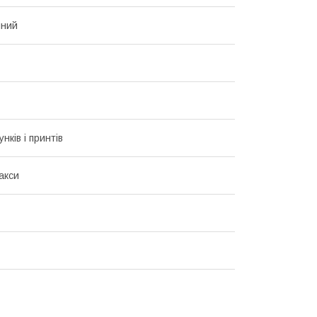
чний
унків і принтів
акси