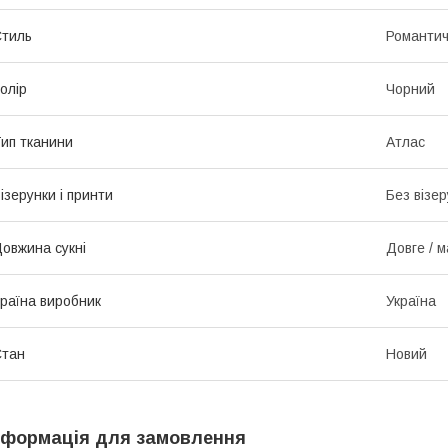
тиль
Романти
олір
Чорний
ип тканини
Атлас
ізерунки і принти
Без візер
овжина сукні
Довге / м
раїна виробник
Україна
Стан
Новий
нформація для замовлення