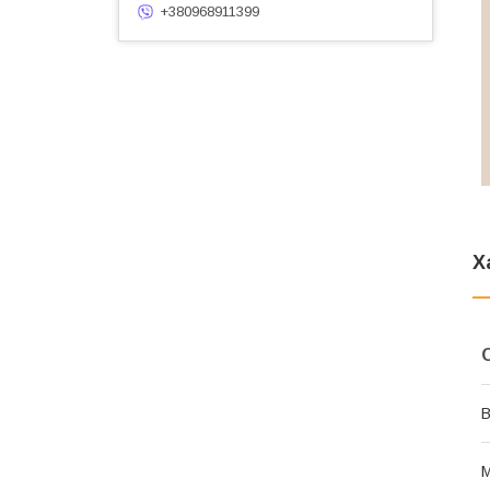
+380968911399
Х
В
М