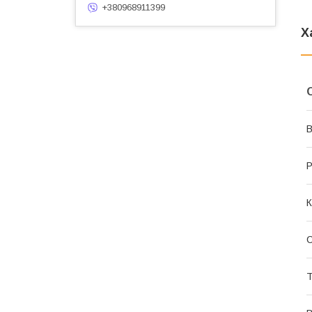
+380968911399
Х
В
Р
К
Т