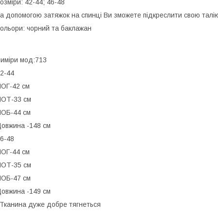
озміри: 42-44; 46-48
а допомогою затяжок на спинці Ви зможете підкреслити свою талі
ольори: чорний та баклажан
иміри мод:713
2-44
ОГ-42 см
ОТ-33 см
ОБ-44 см
овжина -148 см
6-48
ОГ-44 см
ОТ-35 см
ОБ-47 см
овжина -149 см
️Тканина дуже добре тягнеться