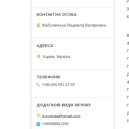
Р
З
К
Жаботинська Людмила Валерієвна
В
4
П
Харків, Україна
П
П
Д
4
+380 (96) 891-13-99
П
П
П
Д
lvovskaja@gmail.com
‼
+380968911399