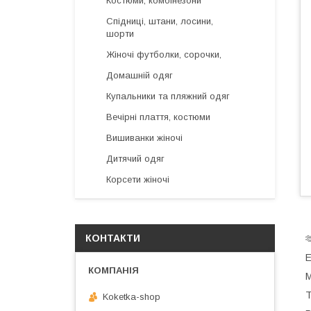
Костюми, комбінезони
Спідниці, штани, лосини,
шорти
Жіночі футболки, сорочки,
Домашній одяг
Купальники та пляжний одяг
Вечірні плаття, костюми
Вишиванки жіночі
Дитячий одяг
Корсети жіночі
КОНТАКТИ

Е
Т
Koketka-shop