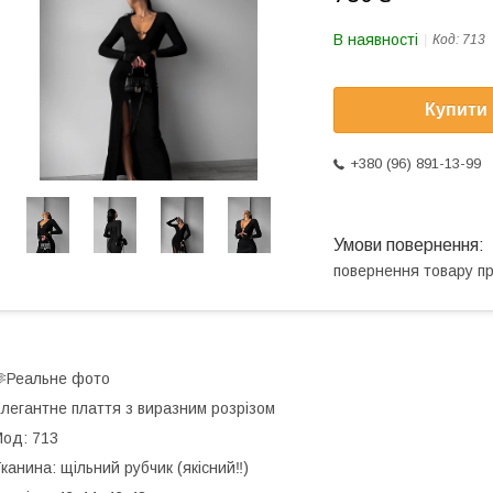
В наявності
Код:
713
Купити
+380 (96) 891-13-99
повернення товару п
Реальне фото
легантне плаття з виразним розрізом
Мод: 713
канина: щільний рубчик (якісний‼️)