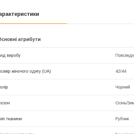
арактеристики
Основні атрибути
ид виробу
Повсякде
озмір жіночого одягу (UA)
42/44
олір
Чорний
Сезон
Осінь/Зи
ип тканини
Рубчик