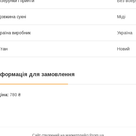
ізерунки і принти
Без візер
овжина сукні
Міді
раїна виробник
Україна
Стан
Новий
нформація для замовлення
іна:
780 ₴
Сайт створений на маркетплейсі
Prom.ua