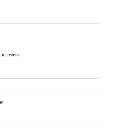
нна сукня
ма