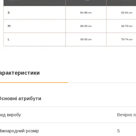
арактеристики
Основні атрибути
ид виробу
Вечірнє 
іжнародний розмір
S