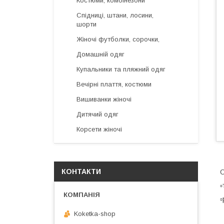
Костюми, комбінезони
Спідниці, штани, лосини,
шорти
Жіночі футболки, сорочки,
Домашній одяг
Купальники та пляжний одяг
Вечірні плаття, костюми
Вишиванки жіночі
Дитячий одяг
Корсети жіночі
КОНТАКТИ
О
▫
▫
Koketka-shop