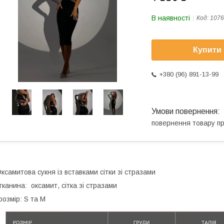
В наявності
Код:
1076
Купити
+380 (96) 891-13-99
повернення товару п
ксамитова сукня із вставками сітки зі стразами
️тканина: оксамит, сітка зі стразами
️розмір: S та М