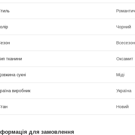
тиль
Романти
олір
Чорний
Сезон
Всесезо
ип тканини
Оксамит
овжина сукні
Міді
раїна виробник
Україна
Стан
Новий
нформація для замовлення