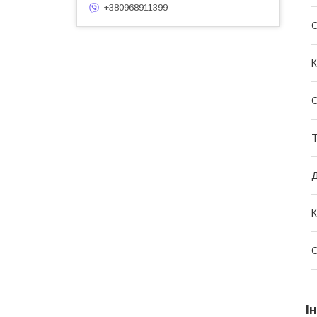
+380968911399
С
К
Т
Д
К
І