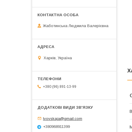
Жаботинська Людмила Валерієвна
Харків, Україна
Х
+380 (96) 891-13-99
В
lvovskaja@gmail.com
+380968911399
М