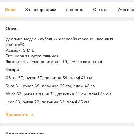
Опис
Характеристики
Доставка
Оплата
Умови п
Опис
ідеальна модель дублянки оверсайз фасону - все як ви
любите🥰
Розміри: S M L
Еко шкіра та хутро овчинки
Люкс якість, темп режим до -10, пояс в комплекті
Заміри:
XS: ог 57, рукав 67, довжина 59, плечі 41 см
S: ог 61, рукав 69, довжина 60 см, плечі 43 см
M: ог 62, рукав від шиї 71, довжина 61 см, плечі 44 см
L: ог 63, рукав 72, довжина 62, плечі 45 см
Приховати