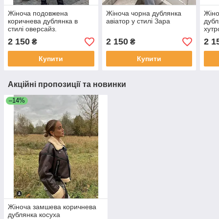
Жіноча подовжена
Жіноча чорна дублянка
Жіно
коричнева дублянка в
авіатор у стилі Зара
дубл
стилі оверсайз.
хутр
2 150
2 150
2 1
₴
₴
Купити
Купити
Акційні пропозиції та новинки
–14%
Жіноча замшева коричнева
дублянка косуха